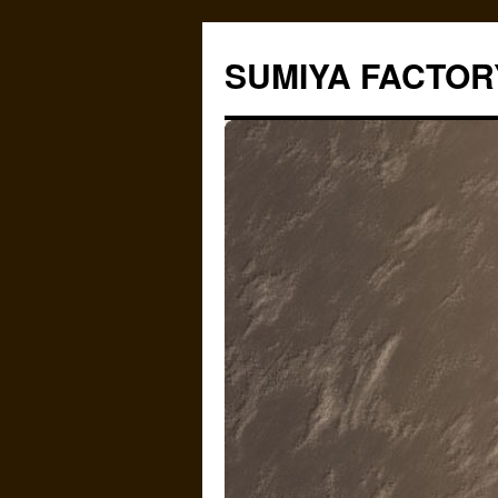
コ
ン
SUMIYA FACTOR
テ
ン
ツ
へ
ス
キ
ッ
プ