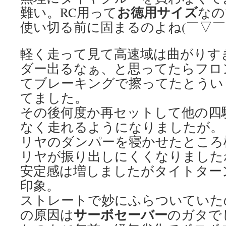
お徳用サイズ
難い。RC用って
なの
使い切る前に固まるのよね(￣▽￣;
軽く走って見て高速域は曲がりす
ダー出るなぁ、と思ってたらフロ
てブレーキングで擦ってたとうい
てました。
その後何度か再セットして他の四
なく走れるようになりましたが。
リヤのダンパーを寝かせたところ
リヤが振り出しにくくなりました
安定感は増しましたがタイトター
印象。
ストレートで妙にふらついていた
サーボセーバー
の原因は
のガタで