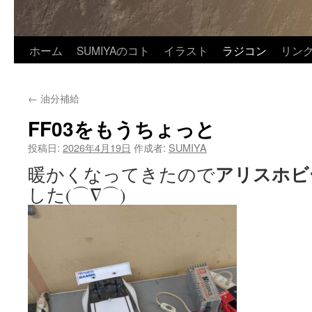
ホーム
SUMIYAのコト
イラスト
ラジコン
リン
←
油分補給
FF03をもうちょっと
投稿日:
2026年4月19日
作成者:
SUMIYA
アリスホビ
暖かくなってきたので
した(⌒∇⌒)