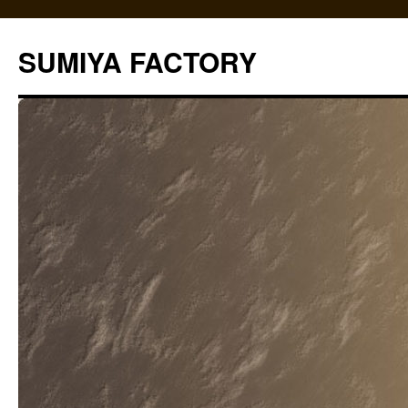
コ
ン
SUMIYA FACTORY
テ
ン
ツ
へ
ス
キ
ッ
プ