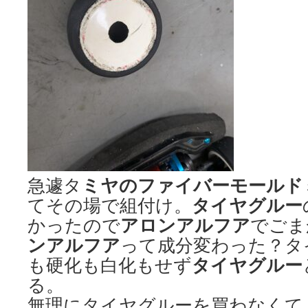
ミヤのファイバーモールド
急遽タ
タイヤグルー
てその場で組付け。
アロンアルフア
かったので
でごま
ンアルフア
って成分変わった？タ
タイヤグルー
も硬化も白化もせず
る。
無理にタイヤグルーを買わなくて