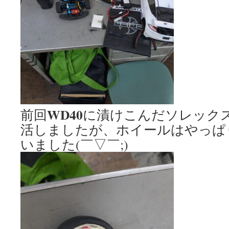
WD40
前回
に漬けこんだソレックス
活しましたが、ホイールはやっぱ
いました(￣▽￣;)