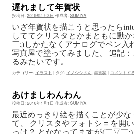
遅れまして年賀状
投稿日:
2019年1月3日
作成者:
SUMIYA
いざ年賀状を描こうと思ったらint
しててクリスタとかまともに動か
￣;)しかたなくアナログでペン入
写真屋で塗ってみました。 追記
るみたいです。
カテゴリー:
イラスト
|
タグ:
イノシシさん
,
年賀状
|
コメントす
あけましわんわん
投稿日:
2018年1月1日
作成者:
SUMIYA
最近めっきり絵を描くことが少な
て、 クリスタやフォトショを開
っけ？ とかなってますが(￣▽￣;