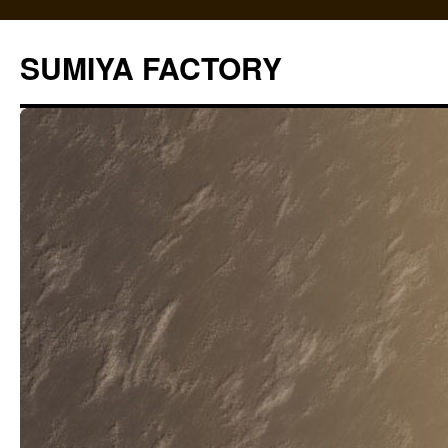
コ
ン
SUMIYA FACTORY
テ
ン
ツ
へ
ス
キ
ッ
プ