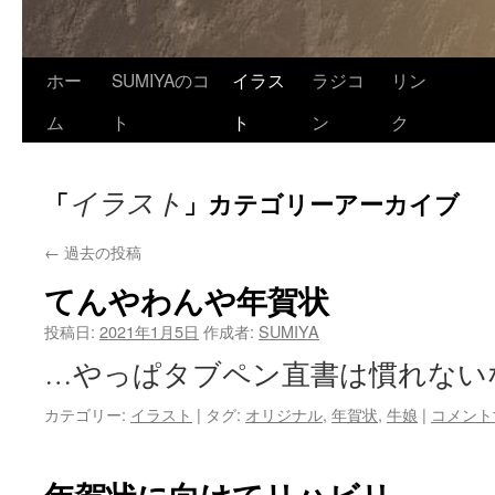
ホー
SUMIYAのコ
イラス
ラジコ
リン
ム
ト
ト
ン
ク
イラスト
「
」カテゴリーアーカイブ
←
過去の投稿
てんやわんや年賀状
投稿日:
2021年1月5日
作成者:
SUMIYA
…やっぱタブペン直書は慣れないな
カテゴリー:
イラスト
|
タグ:
オリジナル
,
年賀状
,
牛娘
|
コメント