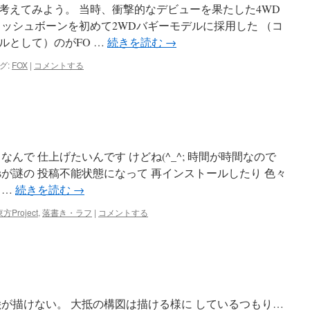
考えてみよう。 当時、衝撃的なデビューを果たした4WD
ウィッシュボーンを初めて2WDバギーモデルに採用した （コ
ルとして）のがFO …
続きを読む
→
グ:
FOX
|
コメントする
んで 仕上げたいんです けどね(^_^; 時間が時間なので
ressが謎の 投稿不能状態になって 再インストールしたり 色々
 …
続きを読む
→
方Project
,
落書き・ラフ
|
コメントする
絵が描けない。 大抵の構図は描ける様に しているつもり…