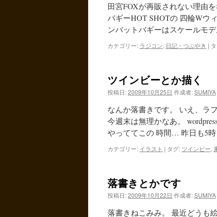
田宮FOXが再販されない理由を
バギーHOT SHOTの 四輪W
ンバットバギーはスケールモデ
カテゴリー:
ラジコン
,
日記・つぶやき
|
タ
ツインビーとか描く
投稿日:
2009年10月25日
作成者:
SUMIYA
なんか落書きです。 いえ、ラフな
今週末は無理かなあ。 wordp
やっててこの 時間… 昨日も5時
カテゴリー:
イラスト
|
タグ:
ツインビー
,
東
落書きとかです
投稿日:
2009年10月22日
作成者:
SUMIYA
落書きねこみみ。 最近どうも