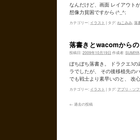
なんだけど、画面 レイアウトが
想像力貧困ですから (^_^;
カテゴリー:
イラスト
|
タグ:
ねこみみ
,
落
落書きとwacomから
投稿日:
2009年10月19日
作成者:
SUMIYA
ぼちぼち落書き。 ドラクエ3の
ラでしたが、 その後移植先の
でも戦士より素早いのと、 改心
カテゴリー:
イラスト
|
タグ:
アプリ・ソフ
←
過去の投稿