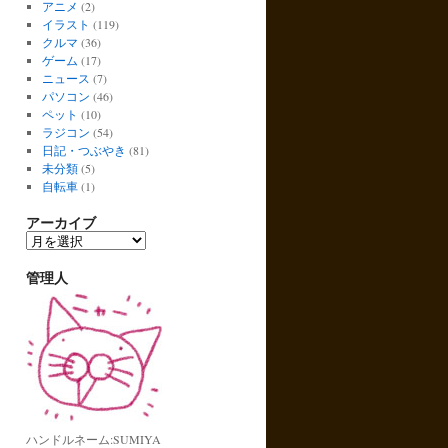
アニメ
(2)
イラスト
(119)
クルマ
(36)
ゲーム
(17)
ニュース
(7)
パソコン
(46)
ペット
(10)
ラジコン
(54)
日記・つぶやき
(81)
未分類
(5)
自転車
(1)
アーカイブ
ア
ー
カ
管理人
イ
ブ
ハンドルネーム:SUMIYA