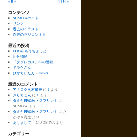
« 9月
11月 »
コンテンツ
SUMIYAのコト
リンク
過去のイラスト
過去のラジコンネタ
最近の投稿
FF03をもうちょっと
油分補給
「ググレカス」への警鐘
ドラケさん
ぴかちゅたん 2026Ver.
最近のコメント
アナログ画材補充
に
1
より
ぎりちょん
に
1
より
タミヤFF02改・スプリント
に
SUMIYA
より
タミヤFF02改・スプリント
に
た
かゆき貴之
より
あけまして！
に
SUMIYA
より
カテゴリー