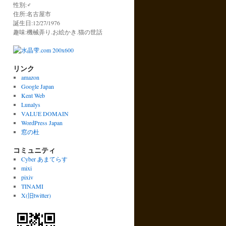
性別:♂
住所:名古屋市
誕生日:12/27/1976
趣味:機械弄り.お絵かき.猫の世話
リンク
amazon
Google Japan
Kent Web
Lunalys
VALUE DOMAIN
WordPress Japan
窓の杜
コミュニティ
Cyber あまてらす
mixi
pixiv
TINAMI
X(旧twitter)