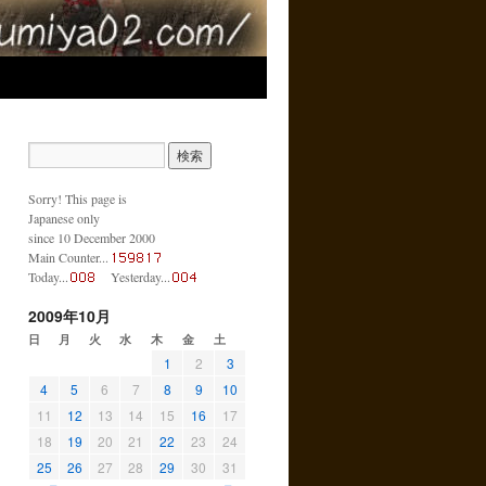
Sorry! This page is
Japanese only
since 10 December 2000
Main Counter...
Today...
Yesterday...
2009年10月
日
月
火
水
木
金
土
1
2
3
4
5
6
7
8
9
10
11
12
13
14
15
16
17
18
19
20
21
22
23
24
25
26
27
28
29
30
31