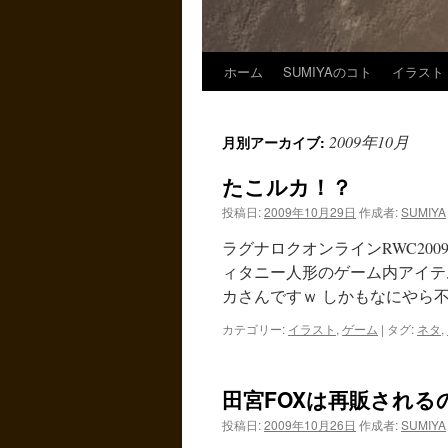
ホーム
SUMIYAのコト
イラスト
2009年10月
月別アーカイブ:
たこルカ！？
投稿日:
2009年10月29日
作成者:
SUMIYA
ラグナロクオンラインRWC20
ィタニー人形のゲーム内アイテ
カさんですｗ しかもなにやら
カテゴリー:
イラスト
,
ゲーム
|
タグ:
ネタ
,
田宮FOXは再販される
投稿日:
2009年10月26日
作成者:
SUMIYA