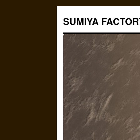
コ
ン
SUMIYA FACTOR
テ
ン
ツ
へ
ス
キ
ッ
プ