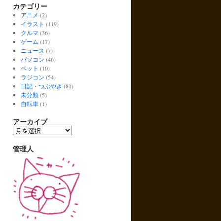
カテゴリー
アニメ
(2)
イラスト
(119)
クルマ
(36)
ゲーム
(17)
ニュース
(7)
パソコン
(46)
ペット
(10)
ラジコン
(54)
日記・つぶやき
(81)
未分類
(5)
自転車
(1)
アーカイブ
ア
ー
カ
管理人
イ
ブ