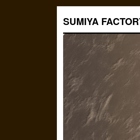
コ
ン
SUMIYA FACTOR
テ
ン
ツ
へ
ス
キ
ッ
プ