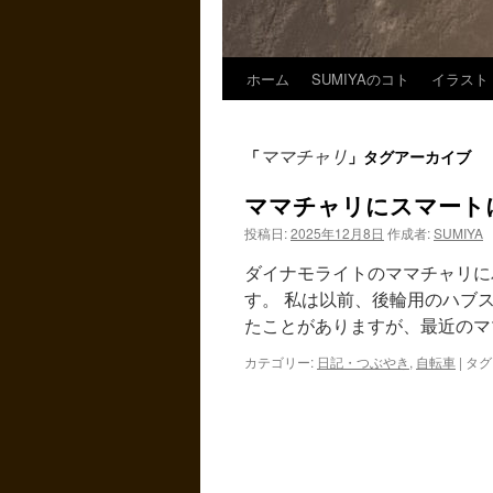
ホーム
SUMIYAのコト
イラスト
ママチャリ
「
」タグアーカイブ
ママチャリにスマート
投稿日:
2025年12月8日
作成者:
SUMIYA
ダイナモライトのママチャリに
す。 私は以前、後輪用のハブ
たことがありますが、最近のママチ
カテゴリー:
日記・つぶやき
,
自転車
|
タグ