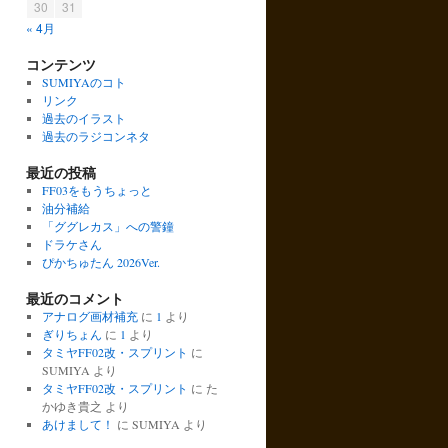
30
31
« 4月
コンテンツ
SUMIYAのコト
リンク
過去のイラスト
過去のラジコンネタ
最近の投稿
FF03をもうちょっと
油分補給
「ググレカス」への警鐘
ドラケさん
ぴかちゅたん 2026Ver.
最近のコメント
アナログ画材補充
に
1
より
ぎりちょん
に
1
より
タミヤFF02改・スプリント
に
SUMIYA
より
タミヤFF02改・スプリント
に
た
かゆき貴之
より
あけまして！
に
SUMIYA
より