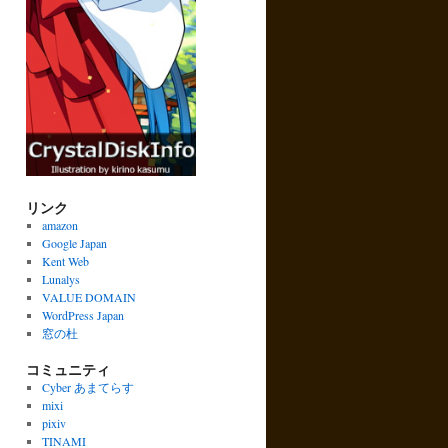
リンク
amazon
Google Japan
Kent Web
Lunalys
VALUE DOMAIN
WordPress Japan
窓の杜
コミュニティ
Cyber あまてらす
mixi
pixiv
TINAMI