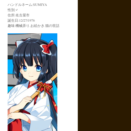
ハンドルネーム:SUMIYA
性別:♂
住所:名古屋市
誕生日:12/27/1976
趣味:機械弄り.お絵かき.猫の世話