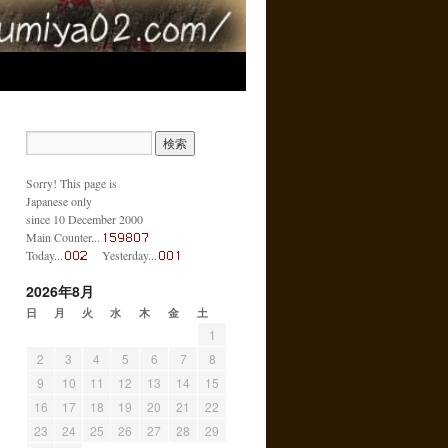
Sorry! This page is
Japanese only
since 10 December 2000
Main Counter...
Today...
Yesterday...
2026年8月
日
月
火
水
木
金
土
1
2
3
4
5
6
7
8
9
10
11
12
13
14
15
16
17
18
19
20
21
22
23
24
25
26
27
28
29