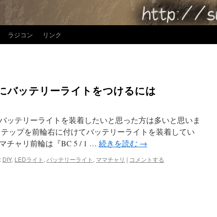
ラジコン
リンク
にバッテリーライトをつけるには
バッテリーライトを装着したいと思った方は多いと思いま
ステップを前輪右に付けてバッテリーライトを装着してい
ャリ前輪は『BC 5 / 1 …
続きを読む
→
:
DIY
,
LEDライト
,
バッテリーライト
,
ママチャリ
|
コメントする