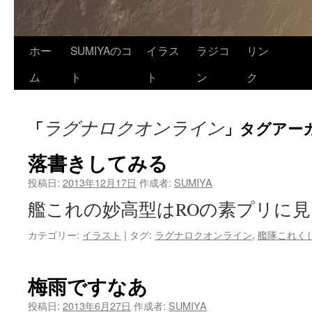
ホー
SUMIYAのコ
イラス
ラジコ
リン
ム
ト
ト
ン
ク
ラグナロクオンライン
「
」タグアー
落書きしてみる
投稿日:
2013年12月17日
作成者:
SUMIYA
艦これの妙高型はROの素プリに
カテゴリー:
イラスト
|
タグ:
ラグナロクオンライン
,
艦隊これく
梅雨ですなあ
投稿日:
2013年6月27日
作成者:
SUMIYA