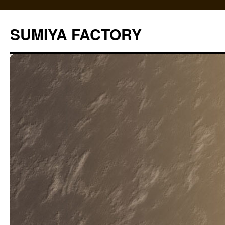
コ
ン
SUMIYA FACTORY
テ
ン
ツ
へ
ス
キ
ッ
プ