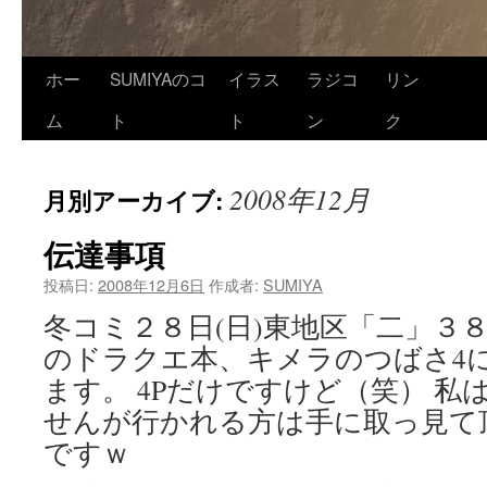
ホー
SUMIYAのコ
イラス
ラジコ
リン
ム
ト
ト
ン
ク
2008年12月
月別アーカイブ:
伝達事項
投稿日:
2008年12月6日
作成者:
SUMIYA
冬コミ２８日(日)東地区「二」３
のドラクエ本、キメラのつばさ4
ます。 4Pだけですけど（笑） 私
せんが行かれる方は手に取っ見て
ですｗ