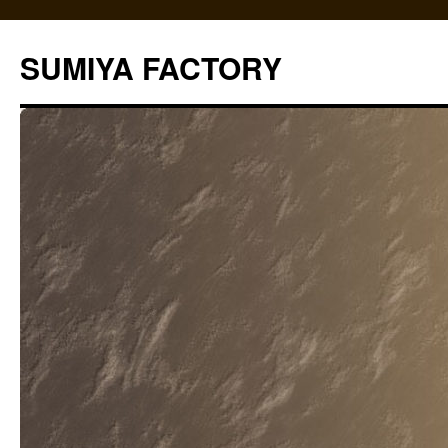
コ
ン
SUMIYA FACTORY
テ
ン
ツ
へ
ス
キ
ッ
プ