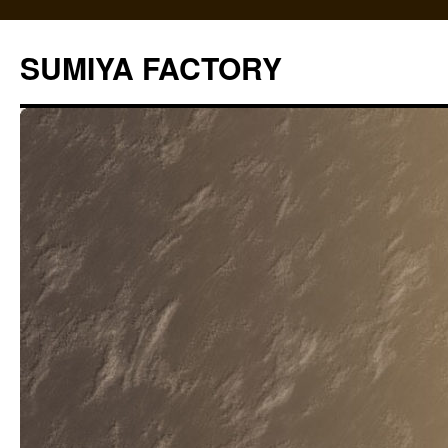
コ
ン
SUMIYA FACTORY
テ
ン
ツ
へ
ス
キ
ッ
プ