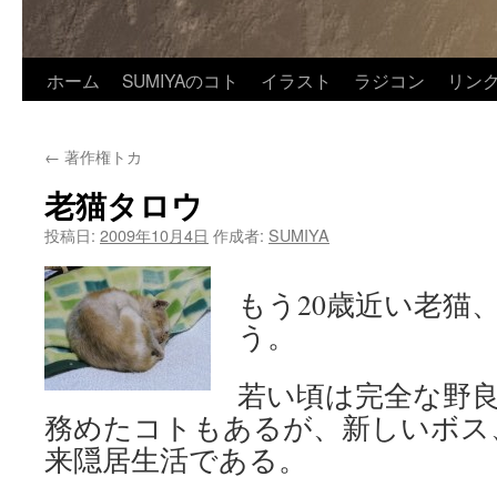
ホーム
SUMIYAのコト
イラスト
ラジコン
リン
←
著作権トカ
老猫タロウ
投稿日:
2009年10月4日
作成者:
SUMIYA
もう20歳近い老猫
う。
若い頃は完全な野
務めたコトもあるが、新しいボス
来隠居生活である。