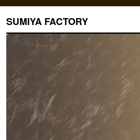
コ
ン
SUMIYA FACTORY
テ
ン
ツ
へ
ス
キ
ッ
プ