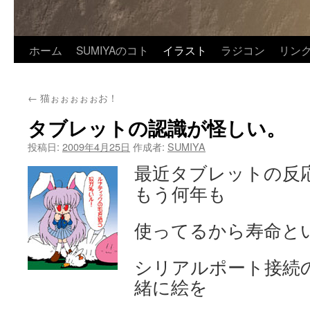
ホーム
SUMIYAのコト
イラスト
ラジコン
リン
←
猫ぉぉぉぉぉお！
タブレットの認識が怪しい。
投稿日:
2009年4月25日
作成者:
SUMIYA
最近タブレットの反
もう何年も
使ってるから寿命と
シリアルポート接続のI
緒に絵を