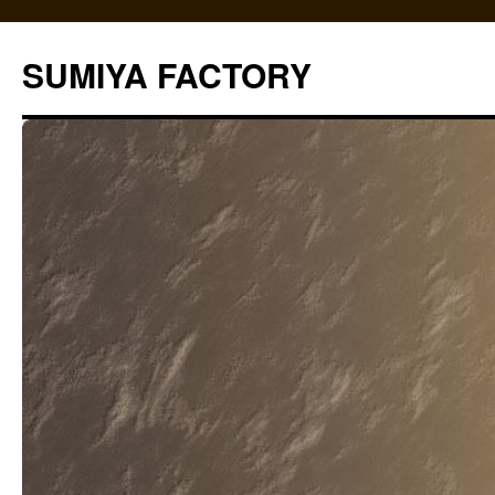
コ
ン
SUMIYA FACTORY
テ
ン
ツ
へ
ス
キ
ッ
プ