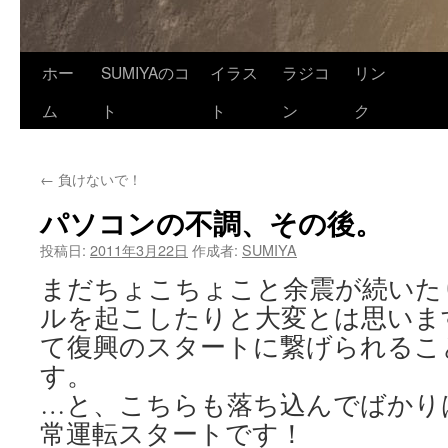
ホー
SUMIYAのコ
イラス
ラジコ
リン
ム
ト
ト
ン
ク
←
負けないで！
パソコンの不調、その後。
投稿日:
2011年3月22日
作成者:
SUMIYA
まだちょこちょこと余震が続いた
ルを起こしたりと大変とは思いま
て復興のスタートに繋げられるこ
す。
…と、こちらも落ち込んでばかり
常運転スタートです！