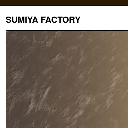
コ
ン
SUMIYA FACTORY
テ
ン
ツ
へ
ス
キ
ッ
プ