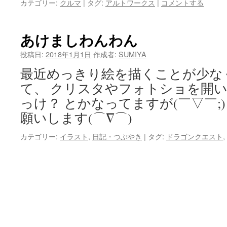
カテゴリー:
クルマ
|
タグ:
アルトワークス
|
コメントする
あけましわんわん
投稿日:
2018年1月1日
作成者:
SUMIYA
最近めっきり絵を描くことが少な
て、 クリスタやフォトショを開
っけ？ とかなってますが(￣▽￣;
願いします(⌒∇⌒)
カテゴリー:
イラスト
,
日記・つぶやき
|
タグ:
ドラゴンクエスト
,