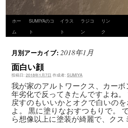
ホー
SUMIYAのコ
イラス
ラジコ
リン
ム
ト
ト
ン
ク
2018年1月
月別アーカイブ:
面白い顔
投稿日:
2018年1月7日
作成者:
SUMIYA
我が家のアルトワークス、カーボ
年劣化で反ってきたんですよね。
戻すのもいいかとオクで白いのを
よ。 黒に塗りなおすつもりで。 
ら想像以上に塗装が綺麗で、クス