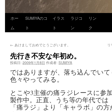
ホー
SUMIYAのコ
イラス
ラジコ
リン
ム
ト
ト
ン
ク
←
あけましておめでとうございます。
リ
先行き不安な年初め。
投稿日:
2009年1月8日
作成者:
SUMIYA
ではありますが、落ち込んでいて
色々やってみる。
とこや3主催の痛ラジレースに参
製作中。正直、うち等の年代では
「痛ラジ」より「キャラボ」の方