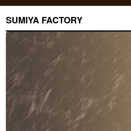
コ
ン
SUMIYA FACTORY
テ
ン
ツ
へ
ス
キ
ッ
プ