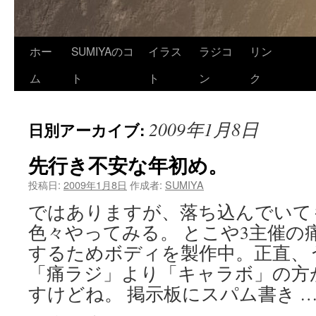
ホー
SUMIYAのコ
イラス
ラジコ
リン
ム
ト
ト
ン
ク
2009年1月8日
日別アーカイブ:
先行き不安な年初め。
投稿日:
2009年1月8日
作成者:
SUMIYA
ではありますが、落ち込んでいて
色々やってみる。 とこや3主催の
するためボディを製作中。正直、
「痛ラジ」より「キャラボ」の方
すけどね。 掲示板にスパム書き 