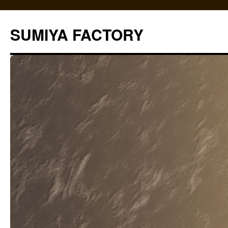
コ
ン
SUMIYA FACTORY
テ
ン
ツ
へ
ス
キ
ッ
プ